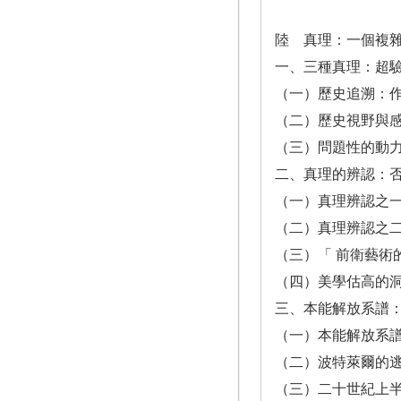
陸 真理：一個複
一、三種真理：超
（一）歷史追溯：
（二）歷史視野與
（三）問題性的動
二、真理的辨認：
（一）真理辨認之
（二）真理辨認之
（三）「 前衛藝術
（四）美學估高的
三、本能解放系譜
（一）本能解放系
（二）波特萊爾的逃離：
（三）二十世紀上