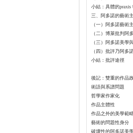
小結：具體的praxis
三、阿多諾的藝術
（一）阿多諾藝術
（二）博萊批判阿
（三）阿多諾美學
（四）批評乃阿多
小結：批評途徑
後記：雙重的作品
術語與系譜問題
哲學家作家化
作品主體性
作品之外的美學範
藝術的問題性身分
破壞性的阿多諾美