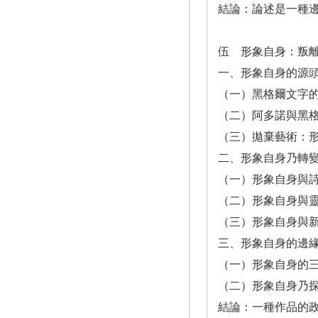
結論：論述是一種
伍 形象自身：叛
一、形象自身的源
（一）黑格爾文字
（二）阿多諾與黑
（三）拋棄藝術：
二、形象自身乃轉
（一）形象自身與
（二）形象自身與
（三）形象自身與
三、形象自身的邊
（一）形象自身的
（二）形象自身乃
結論：一種作品的