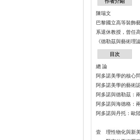
作者介紹
陳瑞文
巴黎國立高等裝飾藝
系退休教授，曾任高
《德勒茲與藝術理論
目次
總 論
阿多諾美學的核心
阿多諾美學的藝術
阿多諾與德勒茲：
阿多諾與海德格：
阿多諾與丹托：歐
壹 理性物化與新