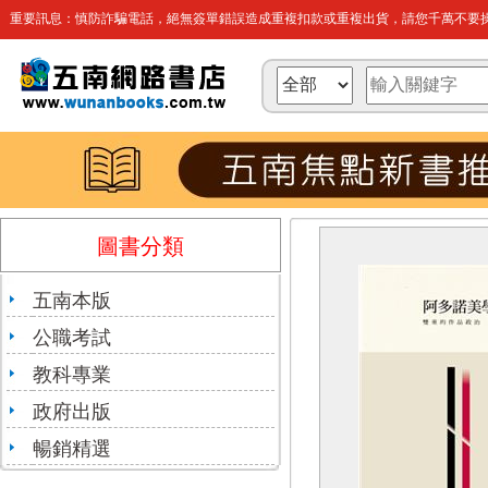
重要訊息：慎防詐騙電話，絕無簽單錯誤造成重複扣款或重複出貨，請您千萬不要操
圖書分類
五南本版
公職考試
教科專業
政府出版
暢銷精選