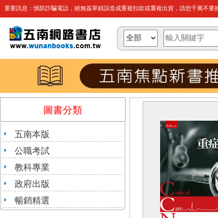
重要訊息：慎防詐騙電話，絕無簽單錯誤造成重複扣款或重複出貨，請您千萬不要操
圖書分類
五南本版
公職考試
教科專業
政府出版
暢銷精選