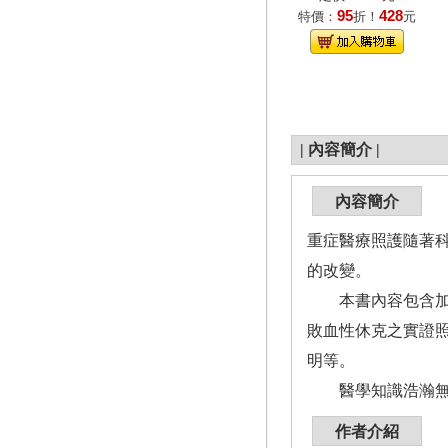
95
428
特價：
折！
元
|
內容簡介
|
內容簡介
重症醫療照護隨著科
的改變。
本書內容包含加護
敗血性休克之實證照
明等。
醫學知識浩瀚無垠
作者介紹