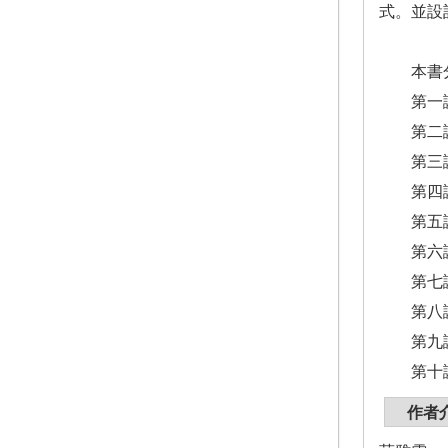
式。並設
本書分
第一講 
第二講
第三講
第四講 
第五講 
第六講
第七講
第八講
第九講
第十講
作者