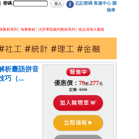
密碼
忘記密碼
客服中心
購
f
物車
保教材系列
海事教材
法官學院裁判教材系列
張志清海大書籍
解析臺語拼音
巧（...
優惠價：
79
277
折,
元
定價:
$350