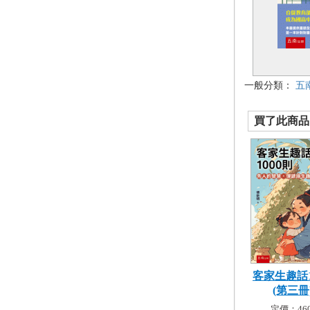
一般分類：
五
買了此商品的
客家生趣話1
(第三冊).
定價：460