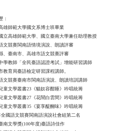
歷：
雄師範大學國文系博士班畢業
立高雄師範大學、國立臺南大學兼任助理教授
文競賽閩南語情境演說、朗讀評審
、臺南市、高雄市語文競賽評審
學教師「全民臺語認證考試」增能研習講師
教育局臺語檢定研習課程講師。
文競賽臺南市閩南語演說、朗讀培訓講師
文學叢書23《貓奴容酣睡》吟唱統籌
文學叢書27《花鬧白雲間》吟唱統籌
文學叢書35《宴享醍醐味》吟唱統籌
全國語文競賽閩南語演說社會組第二名
文學獎(100年度)臺語詩佳作