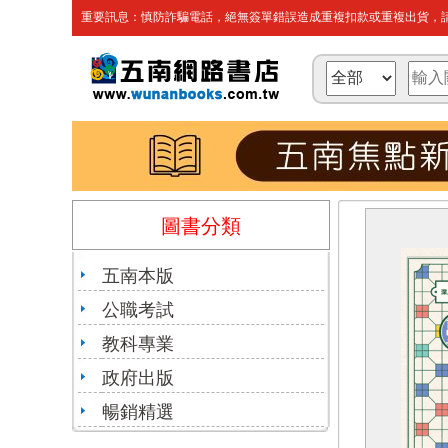
重要訊息：慎防詐騙電話，絕無簽單錯誤造成重複扣款或重複出貨，請
圖書分類
五南本版
公職考試
教科專業
政府出版
暢銷精選