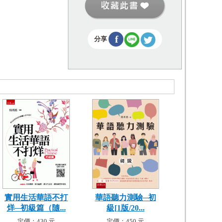
f
分享
實用生活華語不打
華語聽力測驗─初
烊─初級篇（隨...
級[1版/20...
定價：430 元
定價：450 元