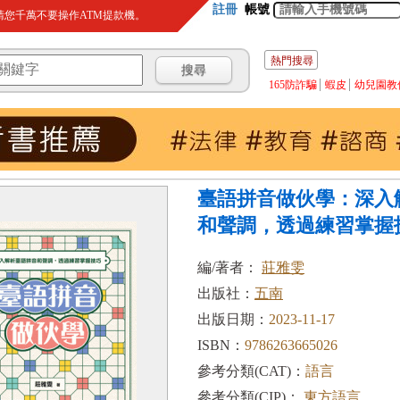
註冊
帳號
您千萬不要操作ATM提款機。
熱門搜尋
165防詐騙
蝦皮
幼兒園教
臺語拼音做伙學：深入
和聲調，透過練習掌握技
編/著者：
莊雅雯
出版社：
五南
出版日期：
2023-11-17
ISBN：
9786263665026
參考分類(CAT)：
語言
參考分類(CIP)：
東方語言