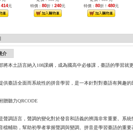
414
80
240
80
480
！
元
特價：
折！
元
特價：
折！
元
|
簡介
部將本土語言納入108課綱，成為國高中必修課，臺語的學習就
臺語全面而系統性的拼音學習，是一本針對對臺語有興趣的
聽力QRCODE
調語言，聲調的變化對於發音和語義的辨識非常重要。系統性
音檔輔助，幫助初學者掌握聲調與變調。拼音是學習臺語的重要