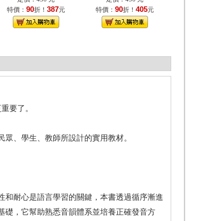
90
387
90
405
特價：
折！
元
特價：
折！
元
更重要了。
民眾、學生、教師所設計的實用教材。
和耐心是語言學習的關鍵，本書透過循序漸進
基礎，它幫助熟悉音韻體系並培養正確發音方