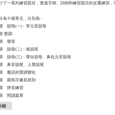
計了一系列練習題目，透過字例、詞例和練習題目的反覆練習，
為十個單元，分別為：
韻母(一)：單元音韻母
 聲調
 聲母
韻母(二)：複韻母
韻母(三)：聲化韻母、鼻化元音韻母
 鼻音韻尾、入聲韻尾
 臺語的聲調變化
 羅馬字書寫原則
 拼音練習
 閱讀篇章
介紹