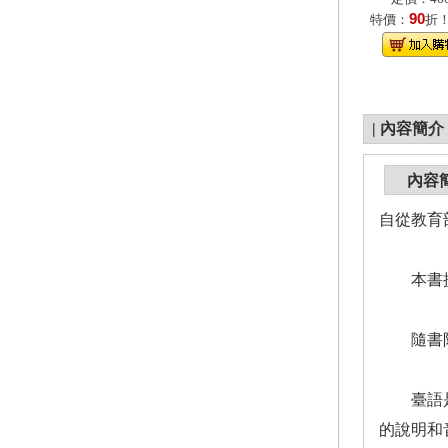
90
特價：
折
|
內容簡介
內容
自從教育
本書提供
隨書附贈
臺語是聲
的說明和