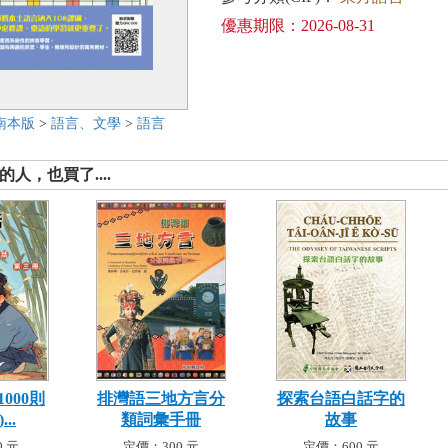
優惠期限：2026-08-31
南本版
>
語言、文學
>
語言
人，也買了....
000則
排灣語三地方言分
探索台語白話字的
..
類詞彙手冊
故事
 元
定價：300 元
定價：600 元