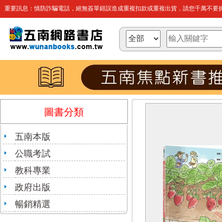
重要訊息：慎防詐騙電話，絕無簽單錯誤造成重複扣款或重複出貨，請您千萬不要操
圖書分類
五南本版
公職考試
教科專業
政府出版
暢銷精選