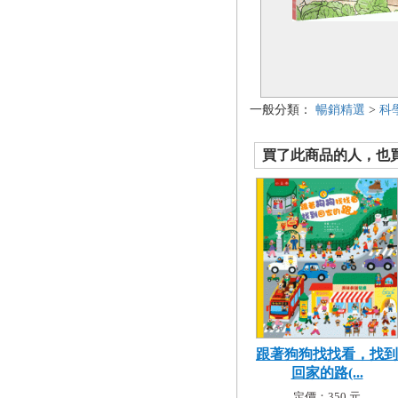
一般分類：
暢銷精選
>
科
買了此商品的人，也買了.
跟著狗狗找找看，找到
回家的路(...
定價：350 元