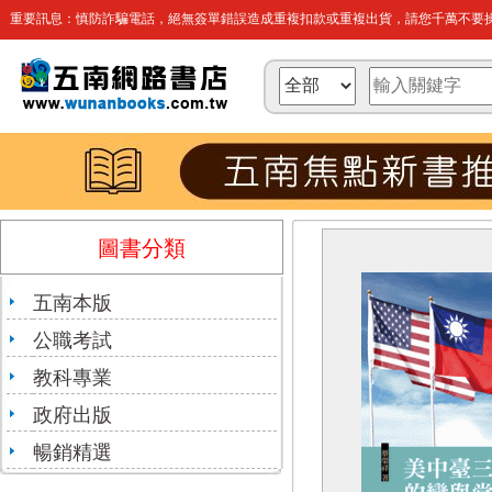
重要訊息：慎防詐騙電話，絕無簽單錯誤造成重複扣款或重複出貨，請您千萬不要操
圖書分類
五南本版
公職考試
教科專業
政府出版
暢銷精選