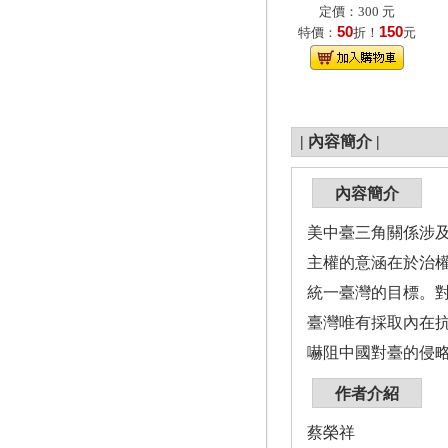
定價：300 元
50
150
特價：
折！
元
|
內容簡介
|
內容簡介
美中臺三角關係涉
主權的意涵在於治
統一臺灣的目標。
臺灣唯有採取內在
嚇阻中國對臺的侵
作者介紹
蔡榮祥