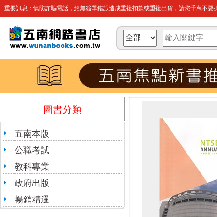
重要訊息：慎防詐騙電話，絕無簽單錯誤造成重複扣款或重複出貨，請您千萬不要操
圖書分類
五南本版
公職考試
教科專業
政府出版
暢銷精選