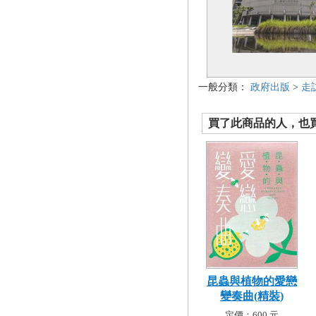
一般分類：
政府出版
>
走
買了此商品的人，也買了.
昆蟲與植物的愛戀
變奏曲(精裝)
定價：600 元