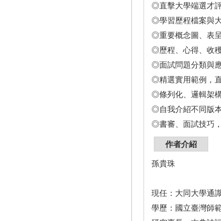
◎直擊大學端選才
◎學習歷程檔案與
◎重要概念圖、表
◎歷程、心得、收
◎面試問題分類與
◎精選實用範例，
◎條列化、邏輯架
◎自我介紹不同版
◎書審、面試技巧
作者介紹
孫貴珠
現任：大同大學通
學歷：國立臺灣師