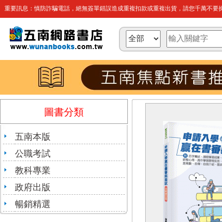
重要訊息：慎防詐騙電話，絕無簽單錯誤造成重複扣款或重複出貨，請您千萬不要操
圖書分類
五南本版
公職考試
教科專業
政府出版
暢銷精選