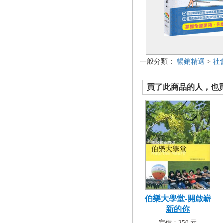
一般分類：
暢銷精選
>
社
買了此商品的人，也買了.
伯樂大學堂-開啟嶄
新的你
定價：250 元