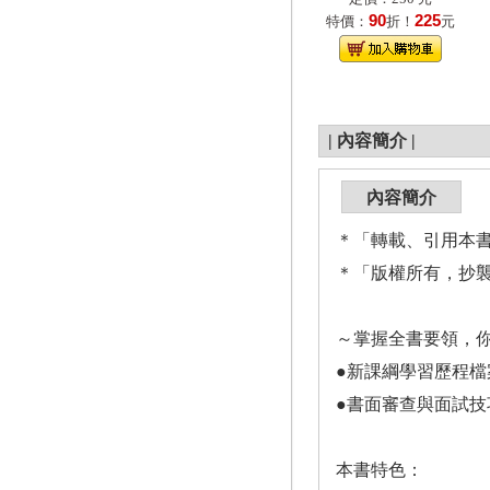
90
225
特價：
折！
元
|
內容簡介
|
內容簡介
＊「轉載、引用本
＊「版權所有，抄
～掌握全書要領，你
●新課綱學習歷程檔
●書面審查與面試技
本書特色：