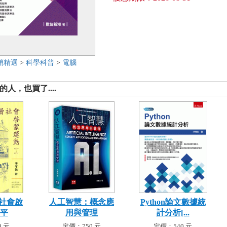
銷精選
>
科學科普
>
電腦
人，也買了....
社會啟
人工智慧：概念應
Python論文數據統
-平
用與管理
計分析[...
 元
定價：750 元
定價：540 元