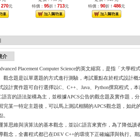
270
95
713
90
486
！
元
特價：
折！
元
特價：
折！
元
|
簡介
dvanced Placement Computer Science的英文縮寫
。觀念題是以單選題的方式進行測驗，考試重點在於程式設計概
式設計實作題可自行選擇以C、C++、Java、Python撰寫程式
C語言的語法架構為主，並根據APCS公告的觀念題及實作題，
習完某一特定主題後，可以馬上測試相關的APCS觀念題，如此
點。
運算思維與演算法的基本觀念，並以C語言來實作，為了降低讀
導觀念，全書程式都已在DEV C++的環境下正確編譯與執行。