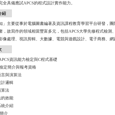
完全具備應試APCS的程式設計實作能力。
介紹
知」主要從事於電腦圖書編著及資訊課程教育學習平台研發，團
者，故寫作的領域相當豐富多元，包括APCS大學先修程式檢測
影像處理、視訊剪輯、大數據、電競與遊戲設計、電子商務、網
次
APCS資訊能力檢定與C程式基礎
PCS檢定簡介與報考資格
式語言與演算法
式設計邏輯
識演算法
算法的效能
字系統介紹
言簡介