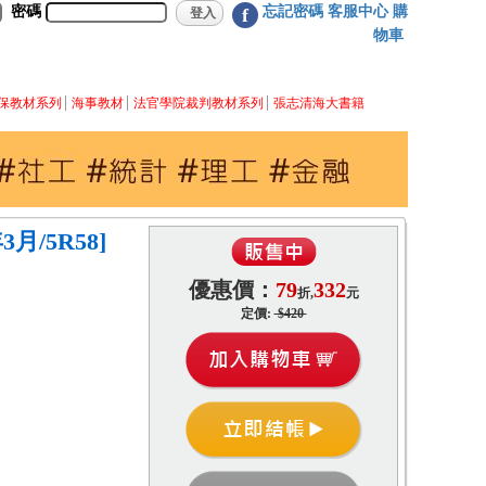
密碼
忘記密碼
客服中心
購
f
物車
保教材系列
海事教材
法官學院裁判教材系列
張志清海大書籍
3月/5R58]
優惠價：
79
332
折,
元
定價:
$420