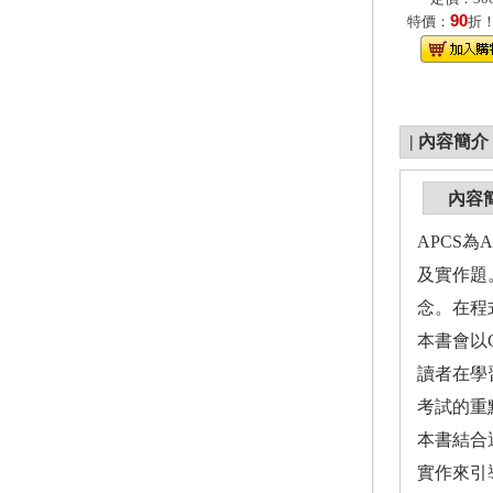
90
特價：
折
|
內容簡介
內容
APCS為A
及實作題
念。在程
本書會以
讀者在學
考試的重
本書結合
實作來引