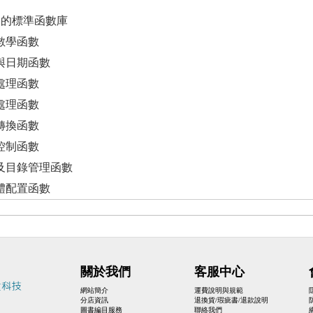
C的標準函數庫
用數學函數
間與日期函數
串處理函數
元處理函數
態轉換函數
程控制函數
案及目錄管理函數
憶體配置函數
關於我們
客服中心
網站簡介
運費說明與規範
分店資訊
退換貨/瑕疵書/退款說明
圖書編目服務
聯絡我們