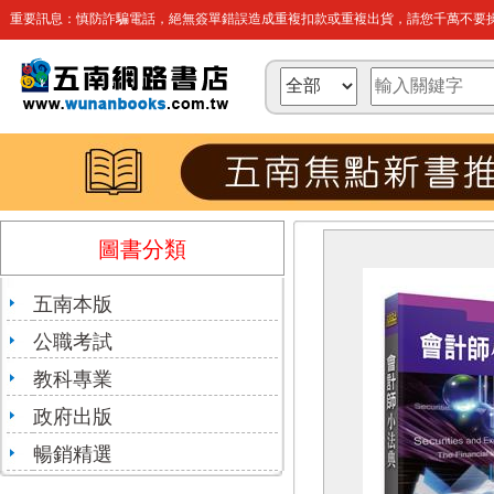
重要訊息：慎防詐騙電話，絕無簽單錯誤造成重複扣款或重複出貨，請您千萬不要操
圖書分類
五南本版
公職考試
教科專業
政府出版
暢銷精選