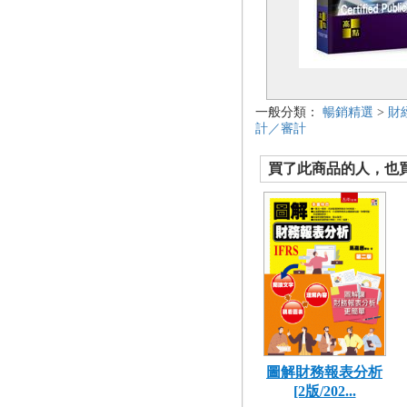
一般分類：
暢銷精選
>
財
計／審計
買了此商品的人，也買了.
圖解財務報表分析
[2版/202...