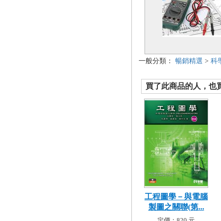
一般分類：
暢銷精選
>
科
買了此商品的人，也買了.
工程圖學－與電腦
製圖之關聯(第...
定價：820 元