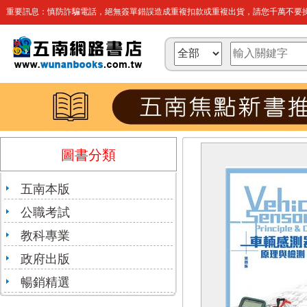
重要訊息：慎防詐騙電話，絕無簽單錯誤造成重複扣款或重複出貨，請您千萬不要操
圖書分類
五南本版
公職考試
教科專業
政府出版
暢銷精選