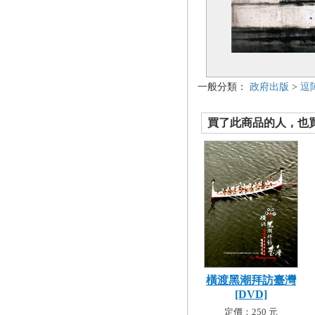
一般分類：
政府出版
>
逗
買了此商品的人，也買了.
橫渡黑潮拜訪臺灣
[DVD]
定價：250 元