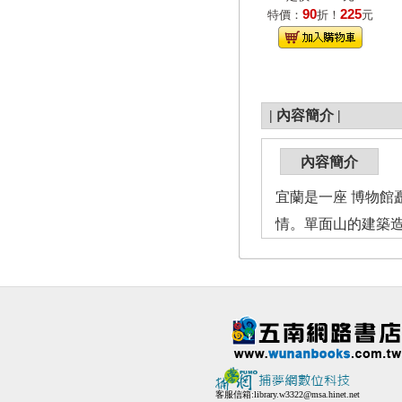
90
225
特價：
折！
元
|
內容簡介
|
內容簡介
宜蘭是一座 博物
情。單面山的建築
客服信箱:
library.w3322@msa.hinet.net