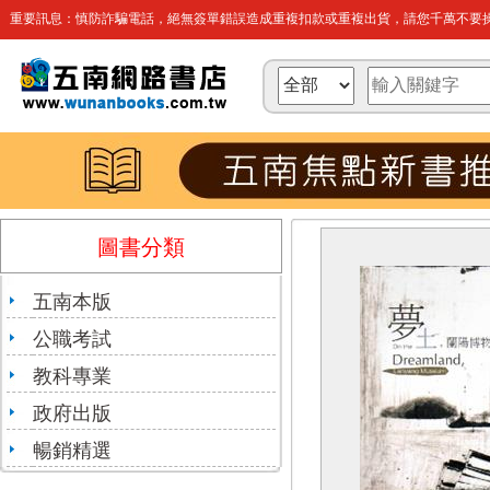
重要訊息：慎防詐騙電話，絕無簽單錯誤造成重複扣款或重複出貨，請您千萬不要操
圖書分類
五南本版
公職考試
教科專業
政府出版
暢銷精選