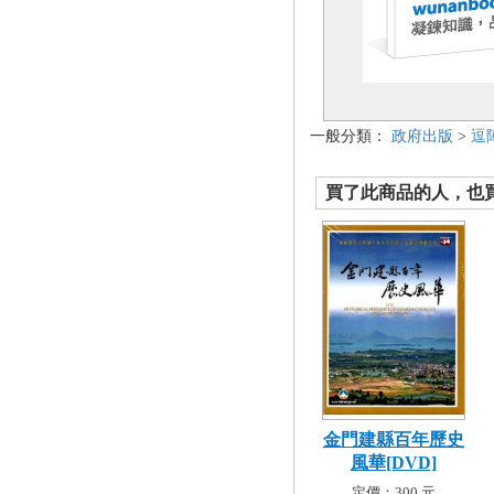
一般分類：
政府出版
>
逗
買了此商品的人，也買了.
金門建縣百年歷史
風華[DVD]
定價：300 元