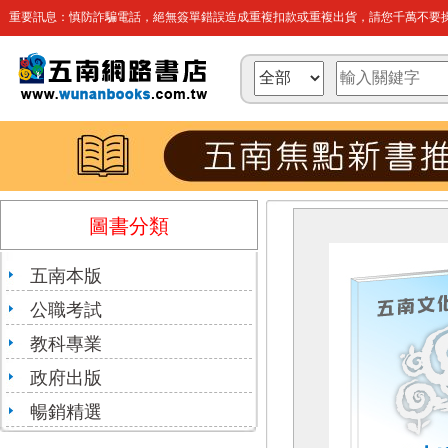
重要訊息：慎防詐騙電話，絕無簽單錯誤造成重複扣款或重複出貨，請您千萬不要操
圖書分類
五南本版
公職考試
教科專業
政府出版
暢銷精選