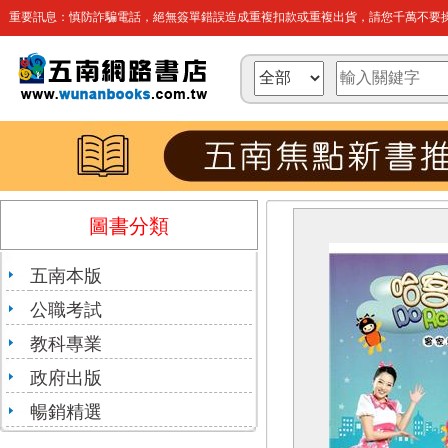
重要訊息：慎防詐騙電話，絕無簽單錯誤造成重複扣款或重複出貨，請您千萬不要操
圖書分類
五南本版
公職考試
教科專業
政府出版
暢銷精選