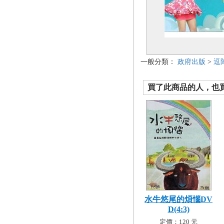
一般分類：
政府出版
>
逗
買了此商品的人，也買了.
水牛悠尾的煩惱DV
D(4:3)
定價：120 元