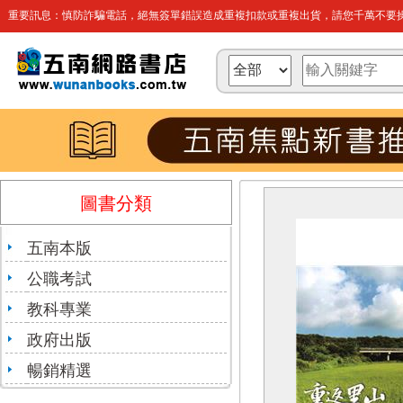
重要訊息：慎防詐騙電話，絕無簽單錯誤造成重複扣款或重複出貨，請您千萬不要操
圖書分類
五南本版
公職考試
教科專業
政府出版
暢銷精選