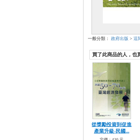
一般分類：
政府出版
>
逗
買了此商品的人，也買了.
從獎勵投資到促進
產業升級-民國...
定價：430 元