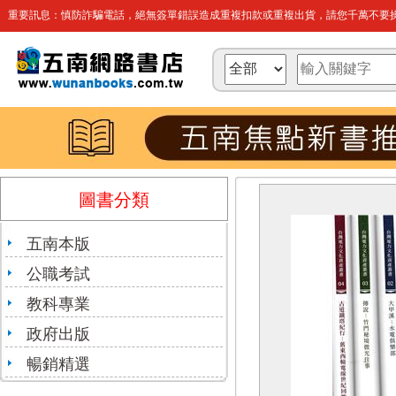
重要訊息：慎防詐騙電話，絕無簽單錯誤造成重複扣款或重複出貨，請您千萬不要操
圖書分類
五南本版
公職考試
教科專業
政府出版
暢銷精選