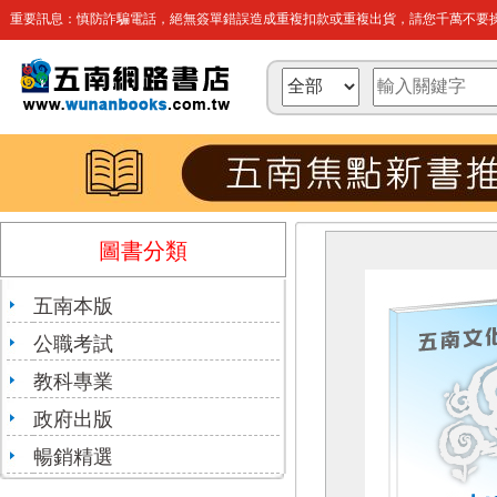
重要訊息：慎防詐騙電話，絕無簽單錯誤造成重複扣款或重複出貨，請您千萬不要操
圖書分類
五南本版
公職考試
教科專業
政府出版
暢銷精選