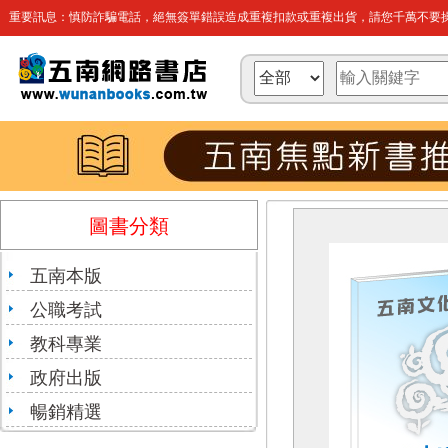
重要訊息：慎防詐騙電話，絕無簽單錯誤造成重複扣款或重複出貨，請您千萬不要操
圖書分類
五南本版
公職考試
教科專業
政府出版
暢銷精選