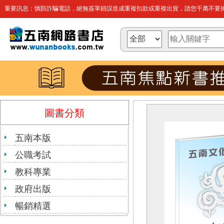
重要訊息：慎防詐騙電話，絕無簽單錯誤造成重複扣款或重複出貨，請您千萬不要操
圖書分類
五南本版
公職考試
教科專業
政府出版
暢銷精選