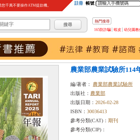
註冊
帳號
您千萬不要操作ATM提款機。
熱門搜尋
165防詐騙
蝦皮
幼兒園教
農業部農業試驗所114
編/著者：
農業部農業試驗所
出版社：
農業部
出版日期：
2026-02-28
ISBN：
30036413
參考分類(CAT)：
期刊
參考分類(CIP)：