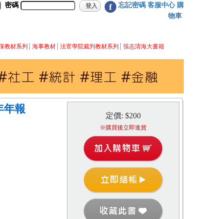
密碼
忘記密碼
客服中心
購
f
物車
保教材系列
海事教材
法官學院裁判教材系列
張志清海大書籍
年年報
定價: $200
※購買後立即進貨