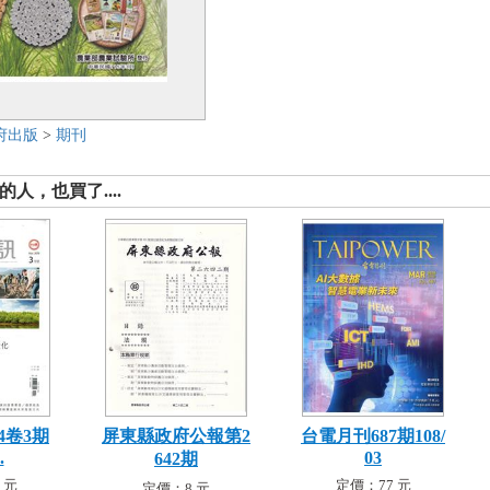
府出版
>
期刊
人，也買了....
4卷3期
屏東縣政府公報第2
台電月刊687期108/
.
03
642期
 元
定價：77 元
定價：8 元