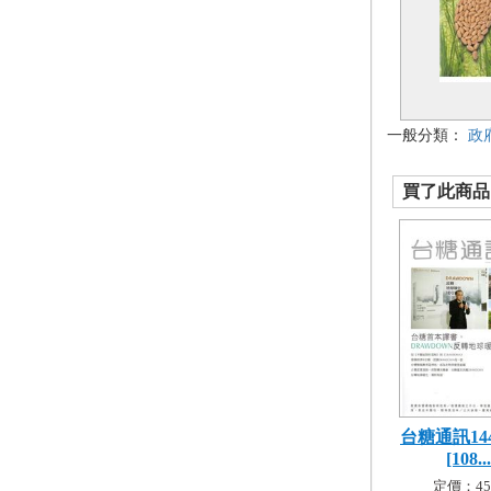
一般分類：
政
買了此商品的
台糖通訊14
[108...
定價：45