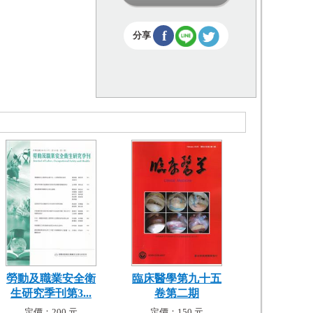
f
分享
勞動及職業安全衛
臨床醫學第九十五
生研究季刊第3...
卷第二期
定價：200 元
定價：150 元