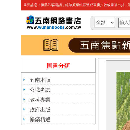
重要訊息：慎防詐騙電話，絕無簽單錯誤造成重複扣款或重複出貨，請
圖書分類
五南本版
公職考試
教科專業
政府出版
暢銷精選