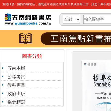
重要訊息：慎防詐騙電話，絕無簽單錯誤造成重複扣款或重複出貨，請您千萬不要操
圖書分類
五南本版
公職考試
教科專業
政府出版
暢銷精選