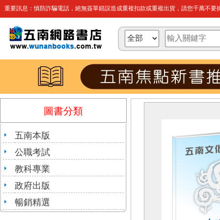
重要訊息：慎防詐騙電話，絕無簽單錯誤造成重複扣款或重複出貨，請您千萬不要操
圖書分類
五南本版
公職考試
教科專業
政府出版
暢銷精選