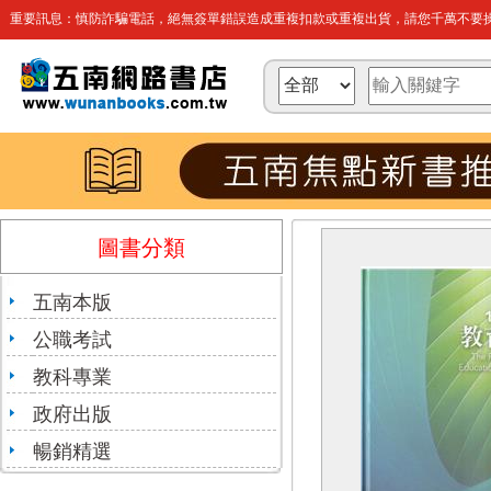
重要訊息：慎防詐騙電話，絕無簽單錯誤造成重複扣款或重複出貨，請您千萬不要操
圖書分類
五南本版
公職考試
教科專業
政府出版
暢銷精選