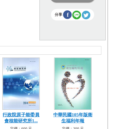
f
分享
行政院原子能委員
中華民國105年版衛
會核能研究所1...
生福利年報
定價：600 元
定價：300 元