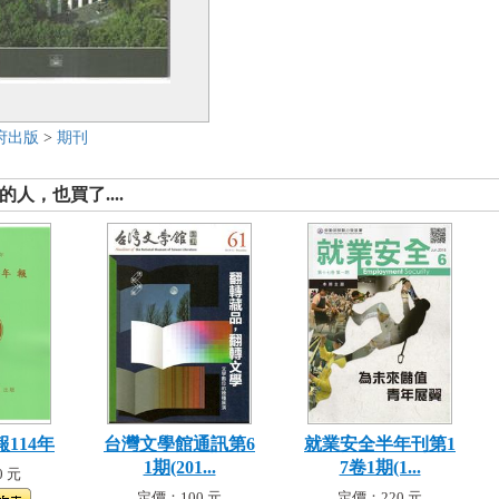
府出版
>
期刊
人，也買了....
114年
台灣文學館通訊第6
就業安全半年刊第1
1期(201...
7卷1期(1...
 元
定價：100 元
定價：220 元