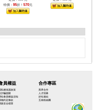
95
570
特價：
折！
元
會員權益
合作專區
隱私權保護政策
異界合作
防詐騙提醒
人才招募
網站會員權益須知
好站連結
購物約定條款
五南粉絲團
網路安全標章