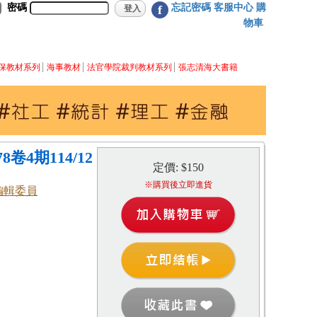
密碼
忘記密碼
客服中心
購
f
物車
保教材系列
海事教材
法官學院裁判教材系列
張志清海大書籍
4期114/12
定價: $150
※購買後立即進貨
編輯委員