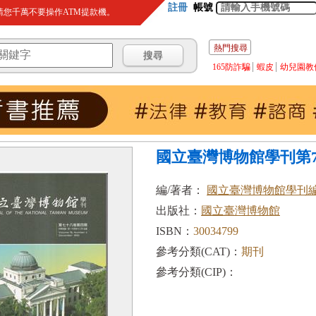
註冊
帳號
您千萬不要操作ATM提款機。
熱門搜尋
165防詐騙
蝦皮
幼兒園教
國立臺灣博物館學刊第78卷
編/著者：
國立臺灣博物館學刊
出版社：
國立臺灣博物館
ISBN：
30034799
參考分類(CAT)：
期刊
參考分類(CIP)：