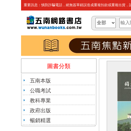
重要訊息：慎防詐騙電話，絕無簽單錯誤造成重複扣款或重複出貨，請
圖書分類
五南本版
公職考試
教科專業
政府出版
暢銷精選