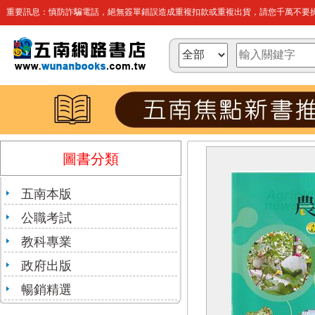
重要訊息：慎防詐騙電話，絕無簽單錯誤造成重複扣款或重複出貨，請您千萬不要操
圖書分類
五南本版
公職考試
教科專業
政府出版
暢銷精選