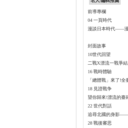
名人/編輯推薦
前導專欄
04 一頁時代
漫談日本時代――漫
封面故事
10世代回望
二戰X漂流一戰爭結
16 戰時體驗
「總體戰」來了!全
18 見證戰争
望你歸來!漂流的臺
22 世代對話
追尋北國的身影――
28 戰後審思