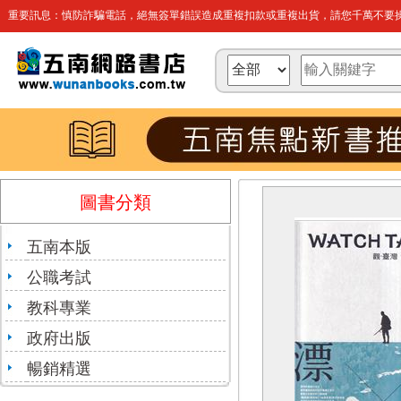
重要訊息：慎防詐騙電話，絕無簽單錯誤造成重複扣款或重複出貨，請您千萬不要操
圖書分類
五南本版
公職考試
教科專業
政府出版
暢銷精選