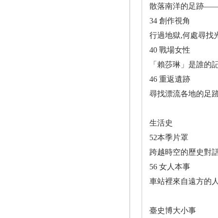
散落南洋的足跡――
34 創作視角
行過地獄,何處尋找
40 戰場女性
「賴莎琳」是誰的記
46 重返遺跡
尋找漂流各地的足跡
生活史
52本季片罩
跨越時空的歷史對話
56 女人本事
車站裡來自遠方的人
臺史博大小事