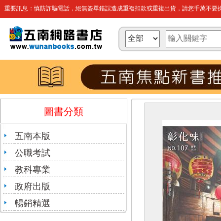
重要訊息：慎防詐騙電話，絕無簽單錯誤造成重複扣款或重複出貨，請您千萬不要操
圖書分類
五南本版
公職考試
教科專業
政府出版
暢銷精選