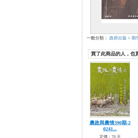
一般分類：
政府出版
>
期
買了此商品的人，也買了.
農政與農情390期-2
0241...
定價：70 元