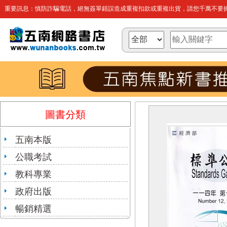
重要訊息：慎防詐騙電話，絕無簽單錯誤造成重複扣款或重複出貨，請您千萬不要操
圖書分類
五南本版
公職考試
教科專業
政府出版
暢銷精選