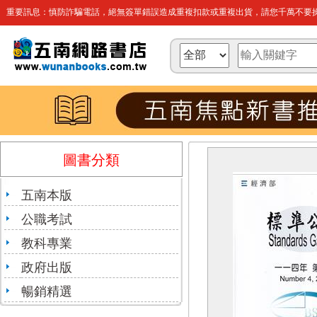
重要訊息：慎防詐騙電話，絕無簽單錯誤造成重複扣款或重複出貨，請您千萬不要操
圖書分類
五南本版
公職考試
教科專業
政府出版
暢銷精選