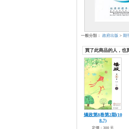
一般分類：
政府出版
>
期
買了此商品的人，也買了.
矯政第8卷第2期(10
8.7)
定價：300 元