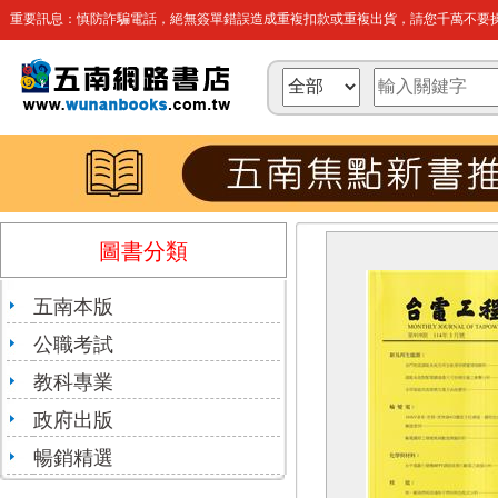
重要訊息：慎防詐騙電話，絕無簽單錯誤造成重複扣款或重複出貨，請您千萬不要操
圖書分類
五南本版
公職考試
教科專業
政府出版
暢銷精選