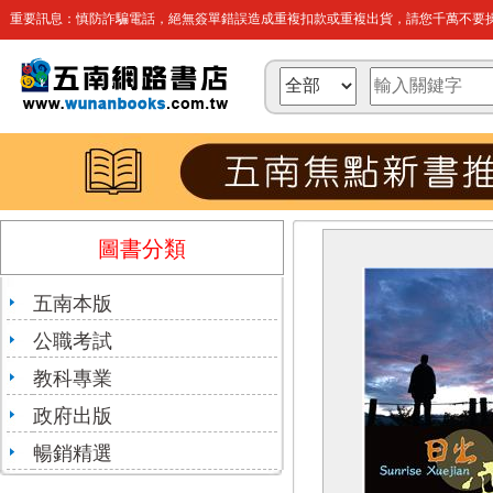
重要訊息：慎防詐騙電話，絕無簽單錯誤造成重複扣款或重複出貨，請您千萬不要操
圖書分類
五南本版
公職考試
教科專業
政府出版
暢銷精選