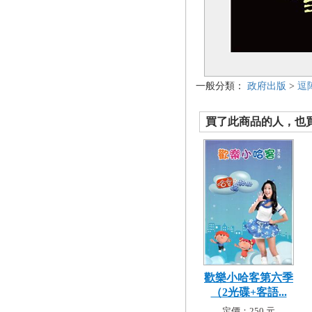
一般分類：
政府出版
>
逗
買了此商品的人，也買了.
歡樂小哈客第六季
（2光碟+客語...
定價：250 元