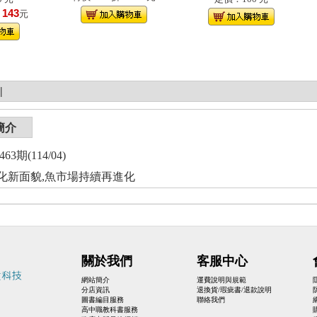
143
！
元
|
簡介
3期(114/04)
化新面貌,魚市場持續再進化
關於我們
客服中心
網站簡介
運費說明與規範
分店資訊
退換貨/瑕疵書/退款說明
圖書編目服務
聯絡我們
高中職教科書服務