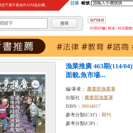
註冊
帳號
您千萬不要操作ATM提款機。
熱門搜尋
165防詐騙
蝦皮
幼兒園教
漁業推廣 463期(114/
面貌,魚市場...
編/著者：
農業部漁業署
出版社：
農業部漁業署
ISBN：
30034017
參考分類(CAT)：
期刊
參考分類(CIP)：