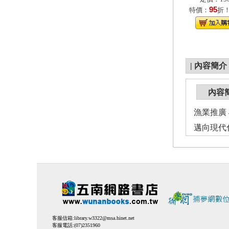
95
特價：
折
|
內容簡介
內容
漁業推廣 46
邁向現代
客服信箱:
library.w3322@msa.hinet.net
客服電話:(07)2351960