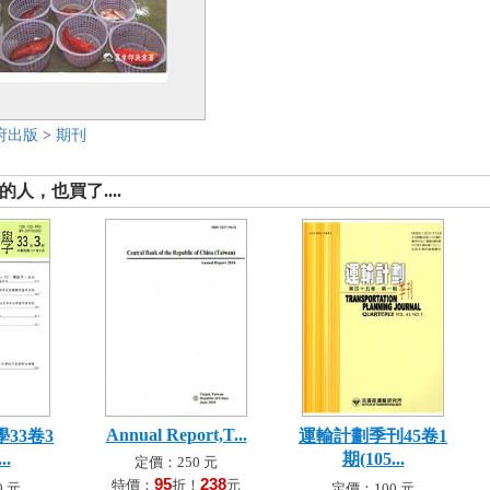
府出版
>
期刊
人，也買了....
Annual Report,T...
33卷3
運輸計劃季刊45卷1
..
期(105...
定價：250 元
95
238
特價：
折！
元
 元
定價：100 元