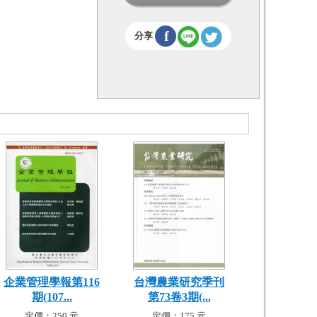
f
分享
企業管理學報第116
台灣農業研究季刊
期(107...
第73卷3期(...
定價：250 元
定價：175 元