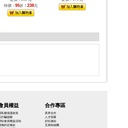
95
238
特價：
折！
元
會員權益
合作專區
隱私權保護政策
異界合作
防詐騙提醒
人才招募
網站會員權益須知
好站連結
購物約定條款
五南粉絲團