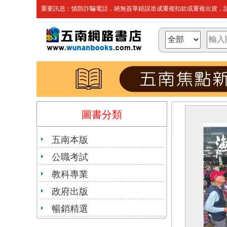
重要訊息：慎防詐騙電話，絕無簽單錯誤造成重複扣款或重複出貨，請
圖書分類
五南本版
公職考試
教科專業
政府出版
暢銷精選