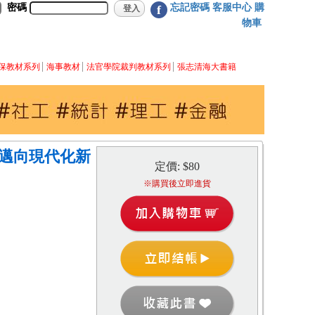
密碼
忘記密碼
客服中心
購
f
物車
保教材系列
海事教材
法官學院裁判教材系列
張志清海大書籍
04)邁向現代化新
定價: $80
※購買後立即進貨