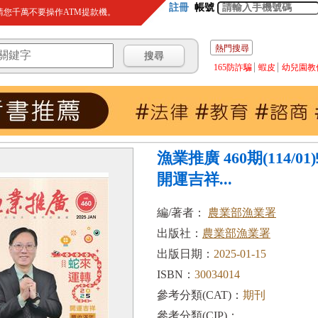
註冊
帳號
您千萬不要操作ATM提款機。
熱門搜尋
165防詐騙
蝦皮
幼兒園教
漁業推廣 460期(114/0
開運吉祥...
編/著者：
農業部漁業署
出版社：
農業部漁業署
出版日期：
2025-01-15
ISBN：
30034014
參考分類(CAT)：
期刊
參考分類(CIP)：