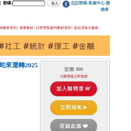
密碼
忘記密碼
客服中心
購
f
物車
保教材系列
海事教材
法官學院裁判教材系列
張志清海大書籍
1)蛇來運轉2025
定價: $80
※購買後立即進貨