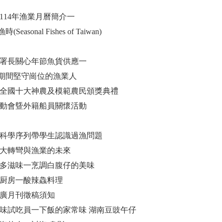
署114年渔業月曆簡介一
easonal Fishes of Taiwan)
業署署長關心年節魚貨供應一
期間堅守崗位的漁業人
34屆全國十大神農及模範農民頒獎典禮
民運動會曁外籍船員關懷活動
海洋科學序列帶學生認識過漁問題
球化大轉彎與漁業的未來
加鰆多滋味一烹調白腹仔的美味
政班厨房一酸辣鱻料理
業推廣月刊徵稿須知
海味試吃員一下飯的家常味 湖南豆豉午仔