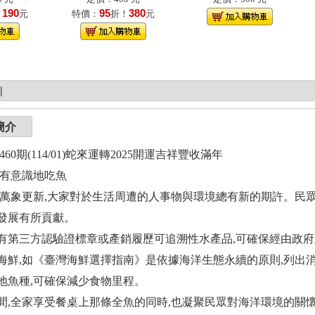
190
95
380
！
元
特價：
折！
元
|
簡介
460期(114/01)蛇來運轉2025開運吉祥豐收滿年
 有意識地吃魚
,萬象更新,大家對於生活周遭的人事物與環境總有新的期許。民
發展有所貢獻。
有第三方認驗證標章或產銷履歷可追溯性水產品,可確保經由政府
海鮮,如《臺灣海鮮選擇指南》是依據海洋生態永續的原則,列出
地魚種,可確保減少食物里程。
間,全家享受餐桌上那條全魚的同時,也凝聚民眾對海洋環境的關