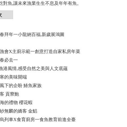
吃對魚,讓未來漁業生生不息及年年有魚。
次
長新春拜年一小龍納百福,新歲展鴻圖
隆區漁會X主廚示範一創意打造自家私房年菜
走春必去一
漁港風情,感受自然之美與人文底蘊
還寒的美味開端
季風下的企盼 鰆魚家族
嬌客 貢寮鮑
大海的禮物 櫻花蝦
薄紗無麟的嬌客 金鯧
魚環烏列車X食育廚房一食魚教育前進全臺