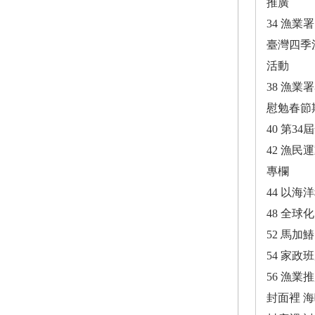
推廣
34 漁業
臺灣四季漁時(S
活動
38 漁
慰勉春節
40 第
42 漁
專欄
44 以
48 全
52 馬
54 家
56 漁
封面裡 