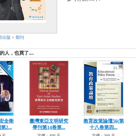
府出版
>
期刊
人，也買了....
安全衛
臺灣東亞文明研究
教育政策論壇56(第
2...
學刊第14卷第...
十八卷第四...
 元
定價：400 元
定價：300 元