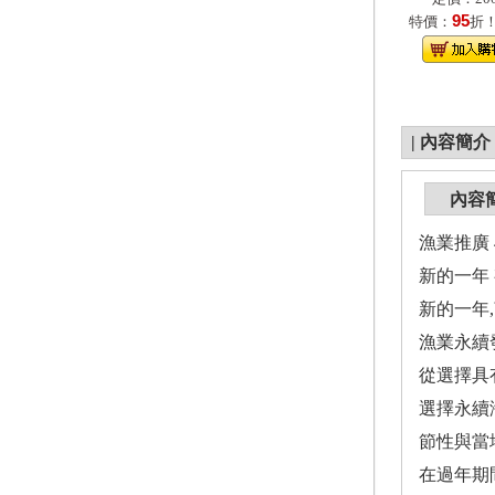
95
特價：
折
|
內容簡介
內容
漁業推廣 
新的一年
新的一年
漁業永續
從選擇具
選擇永續
節性與當
在過年期