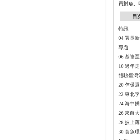
買對魚、
目
特訊
04 署
專題
06 基
10 過年
體驗臺灣
20 乍暖
22 東北
24 海中
26 來自
28 披上
30 食