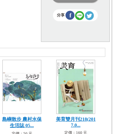
f
分享
島嶼散步 農村水保
美育雙月刊218(201
7.0...
生活誌 05...
定價：160 元
定價：50 元