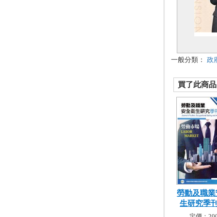
一般分類：
政
買了此商品的
勞動及職業
生研究季刊第
定價：200