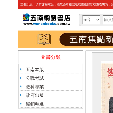
重要訊息：慎防詐騙電話，絕無簽單錯誤造成重複扣款或重複出貨，請
圖書分類
五南本版
公職考試
教科專業
政府出版
暢銷精選