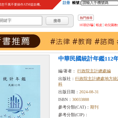
註冊
帳號
您千萬不要操作ATM提款機。
熱門搜尋
165防詐騙
蝦皮
幼兒園教
中華民國統計年鑑112
編/著者：
行政院主計總處編
出版社：
行政院主計總處地方統
科
出版日期：
2024-08-31
ISBN：
30033888
參考分類(CAT)：
期刊
參考分類(CIP)：