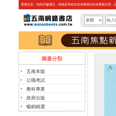
重要訊息：慎防詐騙電話，絕無簽單錯誤造成重複扣款或重複出貨，請
圖書分類
五南本版
公職考試
教科專業
政府出版
暢銷精選