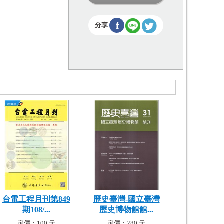
f
分享
台電工程月刊第849
歷史臺灣-國立臺灣
期108/...
歷史博物館館...
定價：100 元
定價：280 元