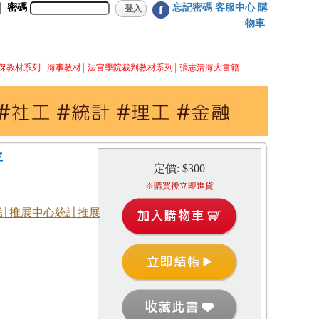
密碼
忘記密碼
客服中心
購
f
物車
保教材系列
海事教材
法官學院裁判教材系列
張志清海大書籍
年
定價: $300
※購買後立即進貨
計推展中心統計推展