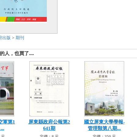
府出版
>
期刊
人，也買了....
空軍第1
屏東縣政府公報第2
國立屏東大學學報-
..
641期
管理類第八期...
 元
定價：8 元
定價：350 元