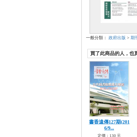
一般分類：
政府出版
>
期
買了此商品的人，也買了.
書香遠傳127期(201
6/9...
定價：130 元