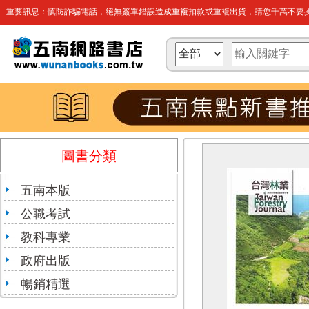
重要訊息：慎防詐騙電話，絕無簽單錯誤造成重複扣款或重複出貨，請您千萬不要操
圖書分類
五南本版
公職考試
教科專業
政府出版
暢銷精選