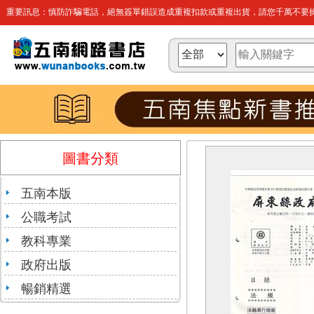
重要訊息：慎防詐騙電話，絕無簽單錯誤造成重複扣款或重複出貨，請您千萬不要操
圖書分類
五南本版
公職考試
教科專業
政府出版
暢銷精選