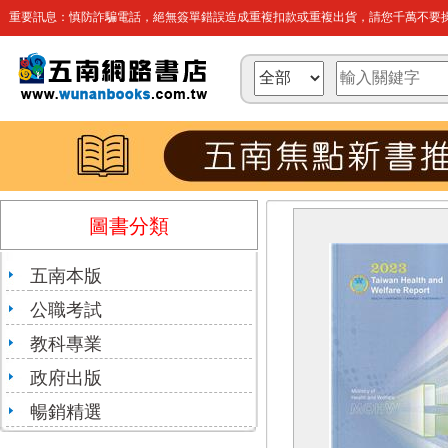
重要訊息：慎防詐騙電話，絕無簽單錯誤造成重複扣款或重複出貨，請您千萬不要操
圖書分類
五南本版
公職考試
教科專業
政府出版
暢銷精選