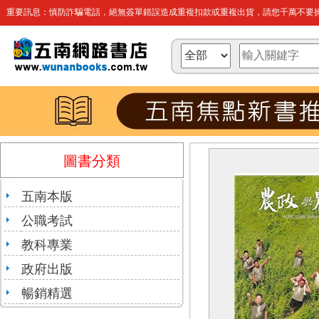
重要訊息：慎防詐騙電話，絕無簽單錯誤造成重複扣款或重複出貨，請您千萬不要操
圖書分類
五南本版
公職考試
教科專業
政府出版
暢銷精選