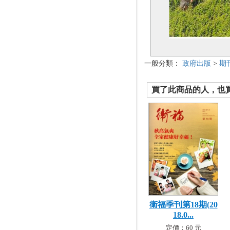
一般分類：
政府出版
>
期
買了此商品的人，也買了.
衛福季刊第18期(20
18.0...
定價：60 元