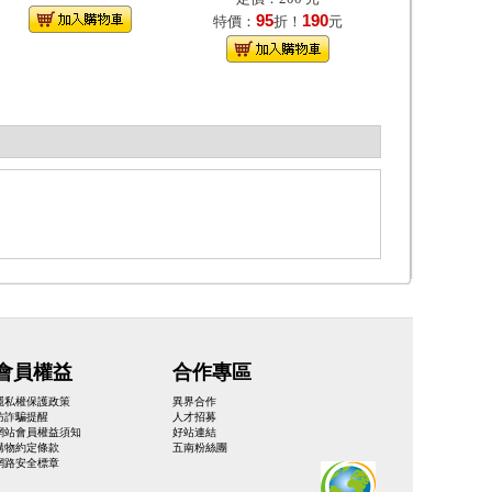
95
190
特價：
折！
元
會員權益
合作專區
隱私權保護政策
異界合作
防詐騙提醒
人才招募
網站會員權益須知
好站連結
購物約定條款
五南粉絲團
網路安全標章