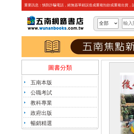
重要訊息：慎防詐騙電話，絕無簽單錯誤造成重複扣款或重複出貨，請
圖書分類
五南本版
公職考試
教科專業
政府出版
暢銷精選