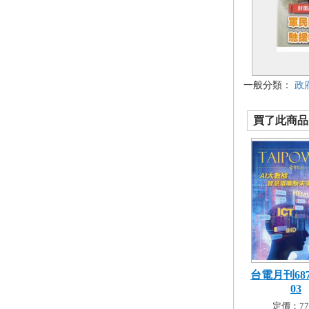
一般分類：
政
買了此商品的
台電月刊687
03
定價：77