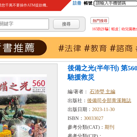
註冊
帳號
您千萬不要操作ATM提款機。
熱門搜尋
165防詐騙
蝦皮
幼兒園教
後備之光(半年刊) 第56
馳援救災
編/著者：
石沛瑩 主編
出版社：
後備司令部青溪雜誌
出版日期：
2023-11-30
ISBN：
30033027
參考分類(CAT)：
期刊
參考分類(CIP)：