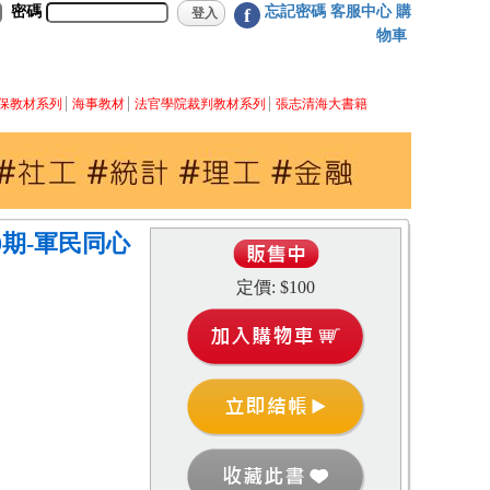
密碼
忘記密碼
客服中心
購
f
物車
保教材系列
海事教材
法官學院裁判教材系列
張志清海大書籍
0期-軍民同心
定價: $100