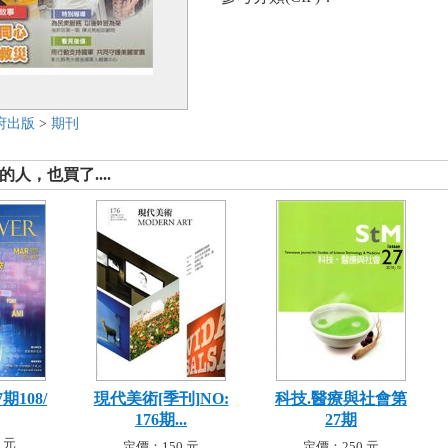
府出版
>
期刊
人，也買了....
期108/
現代美術[季刊]NO:
科技.醫療與社會第
176期...
27期
 元
定價：150 元
定價：250 元