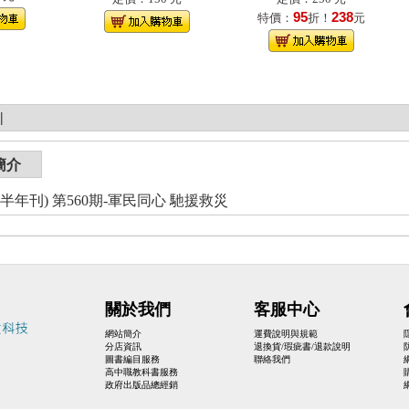
95
238
特價：
折！
元
|
簡介
半年刊) 第560期-軍民同心 馳援救災
關於我們
客服中心
網站簡介
運費說明與規範
分店資訊
退換貨/瑕疵書/退款說明
圖書編目服務
聯絡我們
高中職教科書服務
政府出版品總經銷