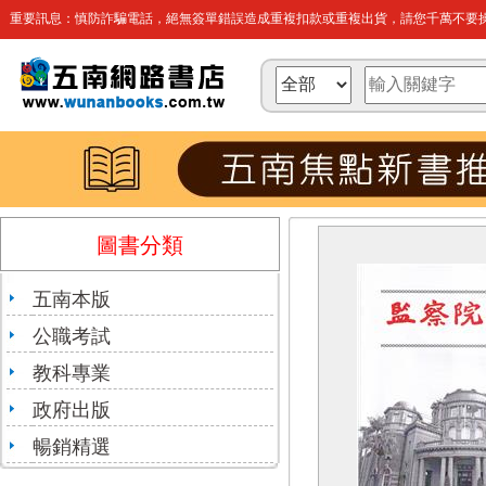
重要訊息：慎防詐騙電話，絕無簽單錯誤造成重複扣款或重複出貨，請您千萬不要操
圖書分類
五南本版
公職考試
教科專業
政府出版
暢銷精選