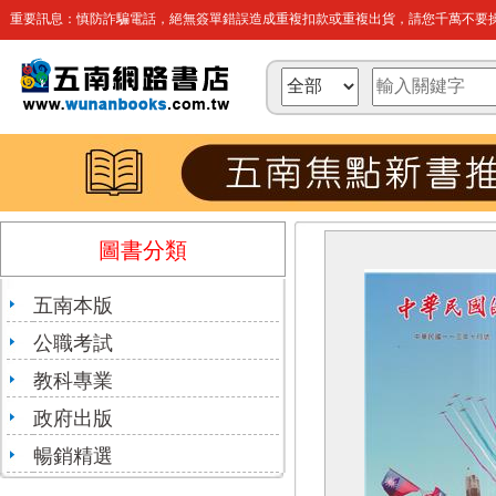
重要訊息：慎防詐騙電話，絕無簽單錯誤造成重複扣款或重複出貨，請您千萬不要操
圖書分類
五南本版
公職考試
教科專業
政府出版
暢銷精選