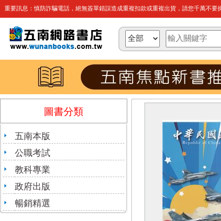
重要訊息：慎防詐騙電話，絕無簽單錯誤造成重複扣款或重複出貨，請您千萬不要操
圖書分類
五南本版
公職考試
教科專業
政府出版
暢銷精選