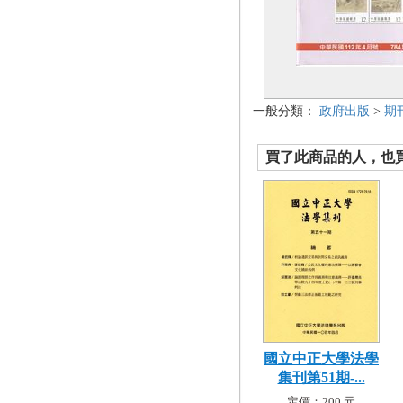
一般分類：
政府出版
>
期
買了此商品的人，也買了.
國立中正大學法學
集刊第51期-...
定價：200 元