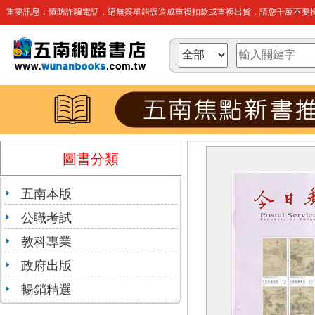
重要訊息：慎防詐騙電話，絕無簽單錯誤造成重複扣款或重複出貨，請您千萬不要操
圖書分類
五南本版
公職考試
教科專業
政府出版
暢銷精選