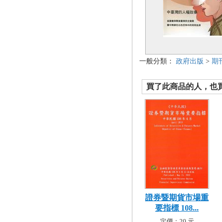
一般分類：
政府出版
>
期
買了此商品的人，也買了.
證券暨期貨市場重
要指標 108...
定價：20 元