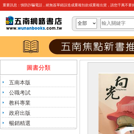
重要訊息：慎防詐騙電話，絕無簽單錯誤造成重複扣款或重複出貨，請您千萬不要操
圖書分類
五南本版
公職考試
教科專業
政府出版
暢銷精選