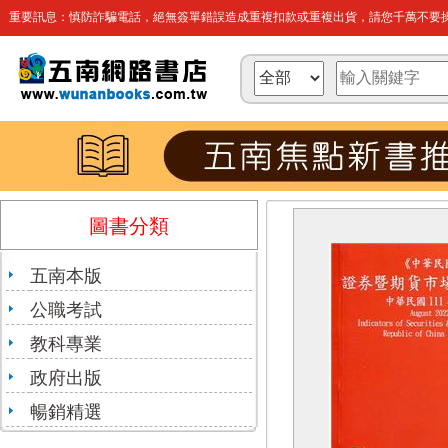
重要訊息：慎防詐騙電話，絕無簽單錯誤造成重複扣款或重複出貨，請您千萬不要操
圖書分類
五南本版
公職考試
教科專業
政府出版
暢銷精選