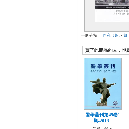
一般分類：
政府出版
>
期
買了此商品的人，也買了.
警學叢刊第49卷1
期-2018...
定價：60 元