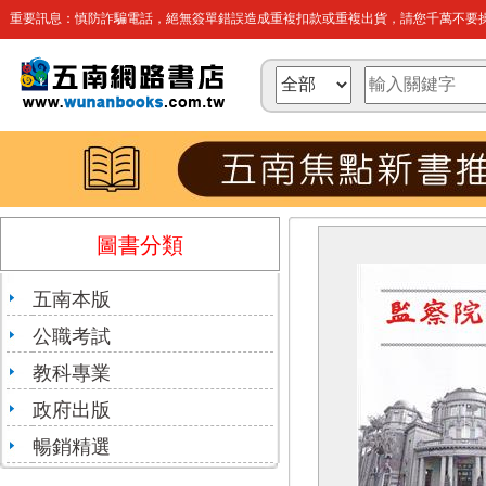
重要訊息：慎防詐騙電話，絕無簽單錯誤造成重複扣款或重複出貨，請您千萬不要操
圖書分類
五南本版
公職考試
教科專業
政府出版
暢銷精選