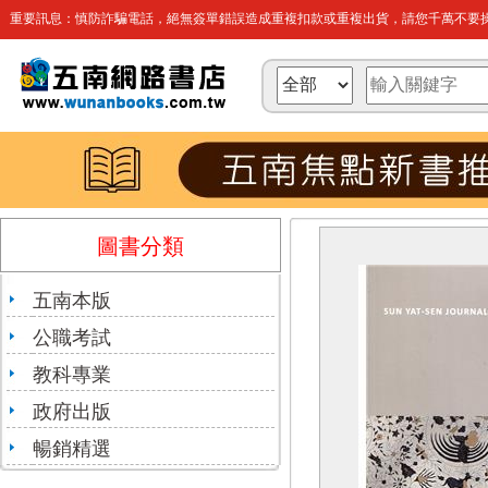
重要訊息：慎防詐騙電話，絕無簽單錯誤造成重複扣款或重複出貨，請您千萬不要操
圖書分類
五南本版
公職考試
教科專業
政府出版
暢銷精選