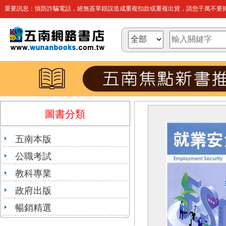
重要訊息：慎防詐騙電話，絕無簽單錯誤造成重複扣款或重複出貨，請您千萬不要操
圖書分類
五南本版
公職考試
教科專業
政府出版
暢銷精選