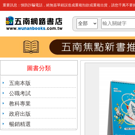
重要訊息：慎防詐騙電話，絕無簽單錯誤造成重複扣款或重複出貨，請您千萬不要操
圖書分類
五南本版
公職考試
教科專業
政府出版
暢銷精選