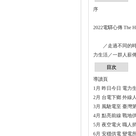
序
2022電驛心傳 The Hear
／走過不同的時空
力生活／一群人薪
目次
導讀頁
1月 昨日今日 電力
2月 台電下鄉 外線
3月 風馳電至 臺灣
4月 點亮前線 戰地
5月 夜空電火 職人
6月 安穩供電 變電