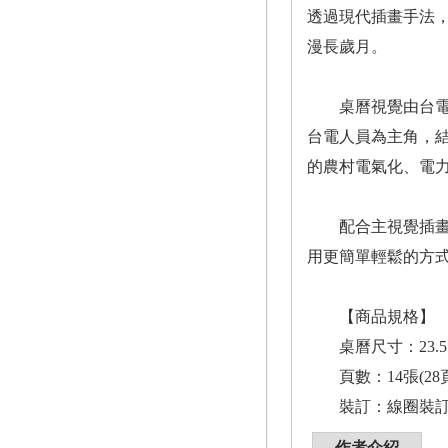
透過現代插畫手法
漫長歲月。
桌曆視覺由台電與
台電人員為主角，
的農村電氣化、電
配合主視覺插畫的
用更簡單輕鬆的方
【商品規格】
桌曆尺寸：23.5*1
頁數：14張(28頁
裝訂：線圈裝
作者介紹