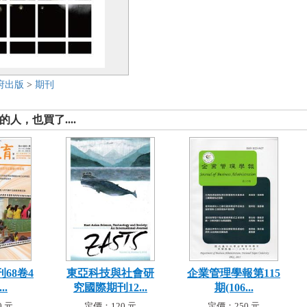
府出版
>
期刊
人，也買了....
68卷4
東亞科技與社會研
企業管理學報第115
..
究國際期刊12...
期(106...
 元
定價：120 元
定價：250 元