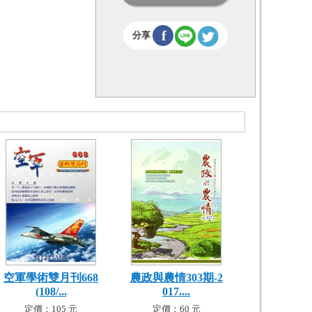
f
分享
空軍學術雙月刊668
農政與農情303期-2
(108/...
017....
定價：105 元
定價：60 元