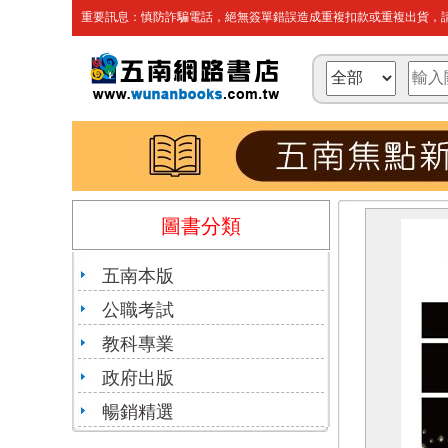
重要訊息：慎防詐騙電話，絕無簽單錯誤造成重複扣款或重複出貨，請
圖書分類
五南本版
公職考試
教科專業
政府出版
暢銷精選