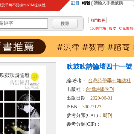
註冊
帳號
您千萬不要操作ATM提款機。
熱門搜尋
165防詐騙
蝦皮
幼兒園教
吹鼓吹詩論壇四十一號
編/著者：
台灣詩學季刊雜誌社
出版社：
台灣詩學季刊
出版日期：
2020-06-01
ISBN：
30027123
參考分類(CAT)：
期刊
參考分類(CIP)：