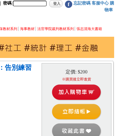
密碼
忘記密碼
客服中心
購
f
物車
保教材系列
海事教材
法官學院裁判教材系列
張志清海大書籍
：告別練習
定價: $200
※購買後立即進貨