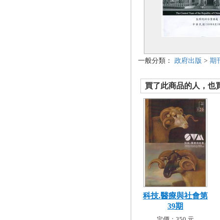
一般分類：
政府出版
>
期
買了此商品的人，也買了.
科技.醫療與社會第
39期
定價：350 元