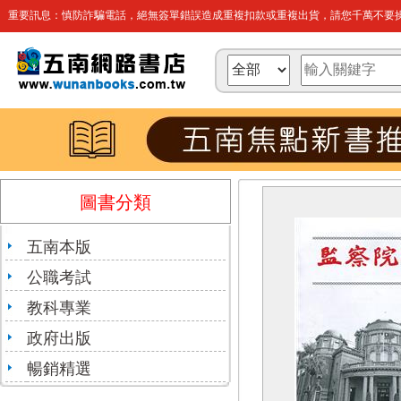
重要訊息：慎防詐騙電話，絕無簽單錯誤造成重複扣款或重複出貨，請您千萬不要操
圖書分類
五南本版
公職考試
教科專業
政府出版
暢銷精選